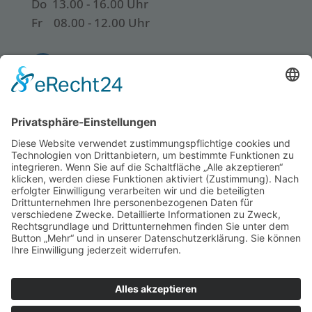
Do 13.00 - 16.00 Uhr
Fr 08.00 - 12.00 Uhr
Anschrift
Hausarztzentrum Magdeburg
Dr. med. Franziska Zimmermann
Alt Salbke 63
39122 Magdeburg
Datenschutz
Impressum
Barrierefreiheit